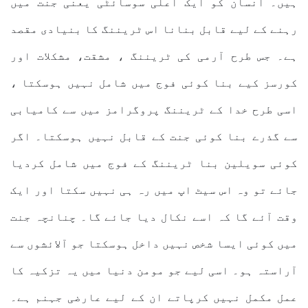
ہیں۔ انسان کو ایک اعلی سوسائٹی یعنی جنت میں
رہنے کے لیے قابل بنانا اس ٹریننگ کا بنیادی مقصد
ہے۔ جس طرح آرمی کی ٹریننگ ، مشقت، مشکلات اور
کورسز کیے بنا کوئی فوج میں شامل نہیں ہوسکتا ،
اسی طرح خدا کے ٹریننگ پروگرامز میں سے کامیابی
سے گذرے بنا کوئی جنت کے قابل نہیں ہوسکتا۔ اگر
کوئی سویلین بنا ٹریننگ کے فوج میں شامل کردیا
جائے تو وہ اس سیٹ اپ میں رہ ہی نہیں سکتا اور ایک
وقت آئے گا کہ اسے نکال دیا جائے گا۔ چنانچہ جنت
میں کوئی ایسا شخص نہیں داخل ہوسکتا جو آلائشوں سے
آراستہ ہو۔ اسی لیے جو مومن دنیا میں یہ تزکیہ کا
عمل مکمل نہیں کرپاتے ان کے لیے عارضی جہنم ہے۔