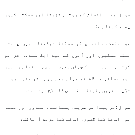
سوال :مذہب انسان کو روتا، تڑپتا اور سسکتا کیوں
پسند کرتا ہے؟
جواب :مذہب انسان کو سسکتا دیکھنا نہیں چاہتا
بلکہ سسکیوں اور آہوں کے لیے ایک کندھا فراہم
کرتا ہے۔ وہ ممالک جہاں مذہب نہیں، سسکیاں ، آہیں
اور مصائب و آلام تو وہاں بھی ہیں۔ تو مذہب رونا
تڑپنا نہیں چاہتا بلکہ اس کا علاج دیتا ہے۔
سوال :جو پیدا ہی غریب، پسماندہ، معذور اور مفلس
ہوا اس کا کیا قصور؟ اس کی کیا مزید آزمائش؟