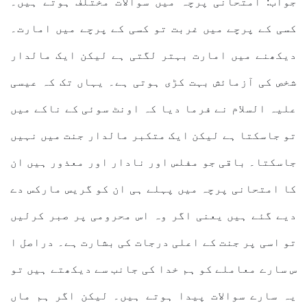
جواب: امتحانی پرچہ میں سوالات مختلف ہوتے ہیں۔
کسی کے پرچے میں غربت تو کسی کے پرچے میں امارت۔
دیکھنے میں امارت بہتر لگتی ہے لیکن ایک مالدار
شخص کی آزمائش بہت کڑی ہوتی ہے۔ یہاں تک کہ عیسی
علیہ السلام نے فرما دیا کہ اونٹ سوئی کے ناکے میں
تو جاسکتا ہے لیکن ایک متکبر مالدار جنت میں نہیں
جاسکتا۔ باقی جو مفلس اور نادار اور معذور ہیں ان
کا امتحانی پرچہ میں پہلے ہی ان کو گریس مارکس دے
دیے گئے ہیں یعنی اگر وہ اس محرومی پر صبر کرلیں
تو اسی پر جنت کے اعلی درجات کی بشارت ہے۔ دراصل ا
س سارے معاملے کو ہم خدا کی جانب سے دیکھتے ہیں تو
یہ سارے سوالات پیدا ہوتے ہیں۔ لیکن اگر ہم ماں