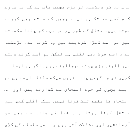
باپ بن کر دیکھیں تو بڑی عجیب بات ہے کہ یہ سارے
کام کسی حد تک ہم اپنے بچوں کے ساتھ بھی کررہے
ہوتے ہیں۔ مثال کے طور پر جب بچے کو چلنا سکھاتے
ہیں تو اسے کھڑا کردیتے ہیں وہ گرتا ہے، لڑھکتا
ہے ، اسے چوٹ بھی لگتی ہے لیکن ہم اسے گرنے دیتے
ہیں البتہ بڑی چوٹ سےبچالیتے ہیں۔ اگر ہم ایسا نہ
کریں تو وہ کبھی چلنا نہیں سیکھ سکتا۔ ایسے ہی ہم
اپنے بچوں کو خود امتحان سے گذارتے ہیں اور اس
امتحان کا مقصد تنگ کرنا نہیں بلکہ اگلی کلاس میں
منتقل کرنا ہوتا ہے۔ خدا کی جانب سے بھی جو
آزمائشیں اور مشکلات آتی ہیں وہ اسی سلسلے کی کڑی