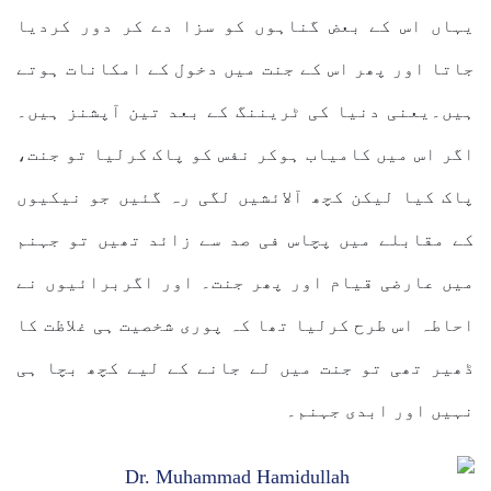
یہاں اس کے بعض گناہوں کو سزا دے کر دور کردیا
جاتا اور پھر اس کے جنت میں دخول کے امکانات ہوتے
ہیں۔یعنی دنیا کی ٹریننگ کے بعد تین آپشنز ہیں۔
اگر اس میں کامیاب ہوکر نفس کو پاک کرلیا تو جنت،
پاک کیا لیکن کچھ آلائشیں لگی رہ گئیں جو نیکیوں
کے مقابلے میں پچاس فی صد سے زائد تھیں تو جہنم
میں عارضی قیام اور پھر جنت۔ اور اگربرائیوں نے
احاطہ اس طرح کرلیا تھا کہ پوری شخصیت ہی غلاظت کا
ڈھیر تھی تو جنت میں لے جانے کے لیے کچھ بچا ہی
نہیں اور ابدی جہنم۔