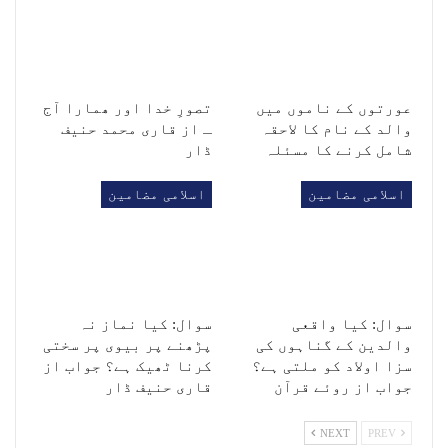
عورتوں کے ناموں میں
تصورِ خدا اور ھمارا آج
والد کے نام کا لاحقہ
ـ از قاری محمد حنیف
شامل کرنے کا مسئلہ
ڈار
اسلامی مضامین
اسلامی مضامین
سوال: کیا واقعی
سوال: کیا نماز نہ
والدین کے گناہوں کی
پڑھنے پر بیوی پر سختی
سزا اولاد کو ملتی ہے؟
کرنا ٹھیک ہے؟ جواب از
جواب از روئے قرآن
قاری حنیف ڈار
NEXT
PREV