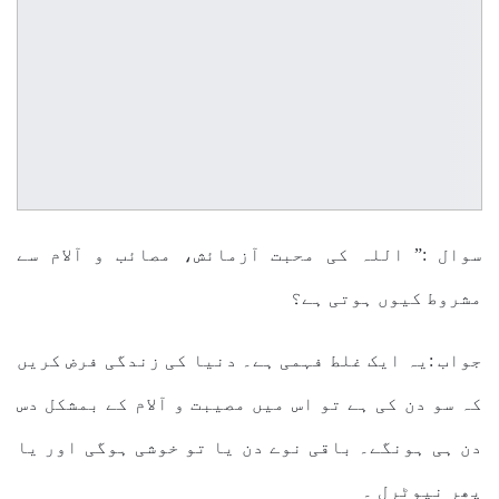
سوال :” اللہ کی محبت آزمائش، مصائب و آلام سے
مشروط کیوں ہوتی ہے؟
جواب :یہ ایک غلط فہمی ہے۔ دنیا کی زندگی فرض کریں
کہ سو دن کی ہے تو اس میں مصیبت و آلام کے بمشکل دس
دن ہی ہونگے۔ باقی نوے دن یا تو خوشی ہوگی اور یا
پھر نیوٹرل ۔