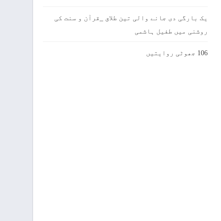
یک بارگی دی جانے والی تین طلاق _قرآن و سنت کی
روشنی میں طفیل ہاشمی
106 جھوٹی روایتیں