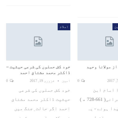
ن
اسلام
از مولانا وحید
خود کش حملوں کی شرعی حیثیت –
ڈاکٹر محمد مشتاق احمد
0
امین
فروری 19, 2017
0
 امام ابن
خود کش حملوں کی شرعی
تیمیہ الحرانی( 661-728 ھ )
حیثیت ڈاکٹر محمد مشتاق
دا ہوئے - یہ
احمد اگر حالت ِجنگ میں
یں عام طور پر
خود کش حملوں میں تین