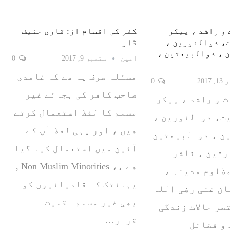
 و راشد ، پیکر
کفر کی اقسام از: قاری حنیف
، ذوالنورین ،
ڈار
 ، ذوالبیعتین ،
امین
ستمبر 9, 2017
0
مسئلہ صرف یہ ھے کہ غامدی
2017
0
صاحب کافر کی بجائے غیر
ث و راشد ، پیکر
مسلم کا لفظ استعمال کرتے
ت، ذوالنورین ،
ھیں ، اور یہی لفظ آپ کے
ن ، ذوالبیعتین
آئین میں استعمال کیا گیا
رتین ، ناشر
ھے ،، Non Muslim Minorities ,
ظلوم مدینہ ،
یہانتک کہ قادیانیوں کو
ن غنی رضی اللہ
بھی غیر مسلم اقلیت
صر حالات زندگی
قرار…
و فضائل