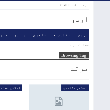
ہفتہ, اگست 8, 2026
اردو
ہوم
مذاہب
شاعری
مزاح
تار
Home
مرتد
Browsing Tag
مرتد
اسلامی مضامین
اسلامی مضامی