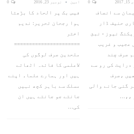
2017
0
امین
نومبر 23, 2016
0
مان سے انصاف
فیس بک پر الحاد کا بڑھتا
اری حنیف ڈار
ہوا رجحان تحریر: ندیم
کنگ نیوز - نبئ
اختر
عجیب و غریب
======================
م صرف چند
ملحدین صرف لوگوں کی
درایت کی رو سے
لاعلمی کا فائدہ اٹھاتے
یں ،صرف
ہیں اور ہمارے علماء اپنے
 گنی جانے والی
مسلک سے باہر کچھ نہیں
 ،،…
جانتے جو جانتے ہیں ان
کی…