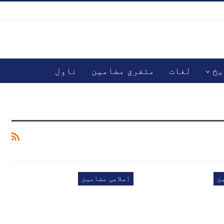
یخ
لغات
متفرق مضامین
ناول
ن
اسلامی مضامین