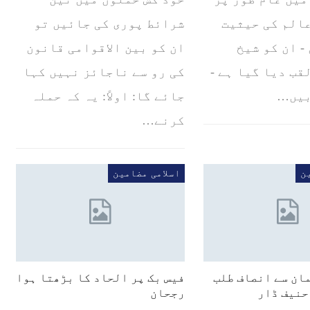
الم کی حیثیت
شرائط پوری کی جائیں تو
- ان کو شیخ
ان کو بین الاقوامی قانون
لقب دیا گیا ہے -
کی رو سے ناجائز نہیں کہا
بیں…
جائے گا: اولاً: یہ کہ حملہ
کرنے…
ن
اسلامی مضامین
ان سے انصاف طلب
فیس بک پر الحاد کا بڑھتا ہوا
حنیف ڈار
رجحان