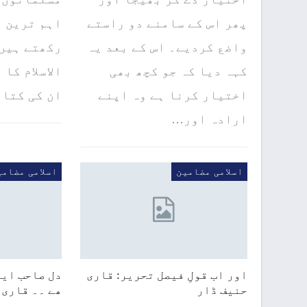
پھر اس کے سامنے دو راستے
اہم ترین ع
واضع کردیے۔ اس کے بعد یہ
رکھتے ہیں 
کہہ دیا کہ جو کچھ بھی
الاسلام کا 
اختیار کرنا ہے وہ اپنے
ان کی کتا
ارادہ اور…
اسلامی مضامین
اسلامی مضامی
اور اب قولِ فیصل تحریر: قاری
دل صاحب ایم
حنیف ڈار
ھے ۔۔ قاری 