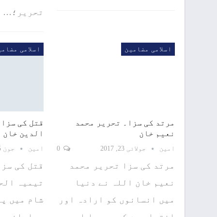
تحریر؛…
اسلامی مضامین
اسلامی مضامی
مرتد کی سزا۔ تحریر محمد
قتل کی سزا 
نعیم خان
الدین خان
امین
جولائی 23, 2017
0
امین
جون 5, 2017
مرتد کی سزا تحریر محمد
قتل کی سزا
نعیم خان اللہ نے دنیا
میں انسانوں کو ارادہ اور
شام میں پی
اختیار دے کر بھیجا اور
مسلمانوں م