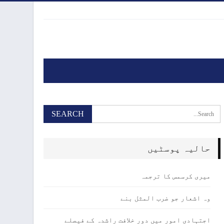
حالیہ پوسٹیں
میری کرسمس کا ترجمہ
وہ اشعار جو ضرب المثل بنے
اجتہادی امور میں دور خلافت راشدہ کے فیصلے