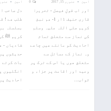
امین
جنوری 15, 2017
0
امین
جنوری 15, 
اور اب قولِ فیصل - تحریر:
دل صاحب ای
قاری حنیف ڈار 1- ھم نبئ
طلب ھے ! ق
کریم صلی اللہ علیہ وسلم
بسلسلہ بری
کی نماز سے متعلق تمام
کریم ﷺ کی 
احادیث کو مانتے ھیں چاھے
شادیاں - ھ
وہ نماز کے مسائل سے
حدیثوں پر 
متعلق ھوں یا اس کے ترک پر
بات کرتے ھ
وعید اور اقامت پر جزاء و
انگلیوں پر
ثواب…
احادیث پر