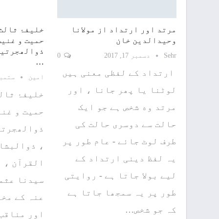
مرتد اور ارتداد از مولانا
‎خلیفۂ ثالث
وحیدالدین خان
حمیت و غنیت
ذوالھجرتین
Sehr
دسمبر 17, 2017
0
…
ارتداد کے لفظی معنی ہیں
امین
ستمبر 13, 
لوٹنا یا پھر جانا ، اور
‎خلیفۂ ثال
مرتد وه شخص ہے جو ایک
حمیت و غنی
حالت سے دوسری حالت کی
ذوالھجرتی
طرف لوٹ جائے - عام طور پر
، ذوالبشا
یہ لفظ دینی ارتداد کے
القرآن ، م
لیے بولا جاتا ہے - روایتی
سیدنا عثما
طور پر یہ سمجھا جاتا ہے
عنہ کے مخت
کہ جو شخص…
اور مناقب 