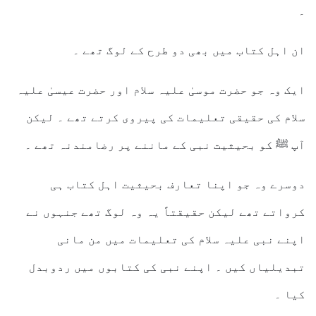
۔
ان اہل کتاب میں بھی دو طرح کے لوگ تھے ۔
ایک وہ جو حضرت موسیٰ علیہ سلام اور حضرت عیسیٰ علیہ
سلام کی حقیقی تعلیمات کی پیروی کرتے تھے ۔ لیکن
آپ ﷺ کو بحیثیت نبی کے ماننے پر رضامندنہ تھے ۔
دوسرے وہ جو اپنا تعارف بحیثیت اہل کتاب ہی
کرواتے تھے لیکن حقیقتاً یہ وہ لوگ تھے جنہوں نے
اپنے نبی علیہ سلام کی تعلیمات میں من مانی
تبدیلیاں کیں ۔ اپنے نبی کی کتابوں میں ردوبدل
کیا ۔