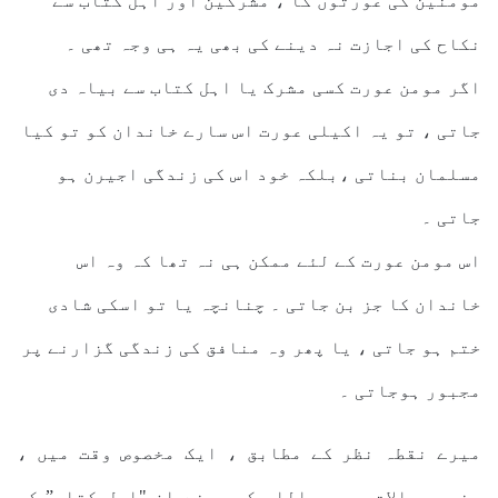
مومنین کی عورتوں کا ، مشرکین اور اہل کتاب سے
نکاح کی اجازت نہ دینے کی بھی یہ ہی وجہ تھی ۔
اگر مومن عورت کسی مشرک یا اہل کتاب سے بیاہ دی
جاتی ، تو یہ اکیلی عورت اس سارے خاندان کو تو کیا
مسلمان بناتی ،بلکہ خود اس کی زندگی اجیرن ہو
جاتی ۔
اس مومن عورت کے لئے ممکن ہی نہ تھا کہ وہ اس
خاندان کا جز بن جاتی ۔ چنانچہ یا تو اسکی شادی
ختم ہو جاتی ، یا پھر وہ منافق کی زندگی گزارنے پر
مجبور ہوجاتی ۔
میرے نقطہ نظر کے مطابق ، ایک مخصوص وقت میں ،
مخصوص حالات میں ، اللہ کریم نے ان "اہل کتاب” کی