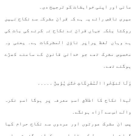
مانی اور اپنی خواہشات کو ترجیح دی۔
میری ناقص رائے یہ ہے کہ قران مشرکہ سے نکاح نہیں
روکتا بلکہ جہاں قران نے نکاح نہ کرنے کی بات کی
ہے وہاں لفظ پراپر ناؤن المشرکات ہے۔ یعنی وہ
مخصوص مشرک تھے جو خدائی قانون کے سامنے کھڑے
ہوگئے تھے۔
وَلَا تَنكِحُوا الْمُشْرِكَاتِ حَتَّىٰ يُؤْمِنَّ ۔۔۔۔۔
لہذا نکاح کا اطلاق اسم معرفہ پر ہوگا اسم نکرہ
والے اس سے آزاد ہونگے۔
پس ان مشرک عورتوں اور مردوں سے نکاح حرام کیا
گیا تھا جو رسول کے مقابلے میں کھڑےہوگئے تھے اور