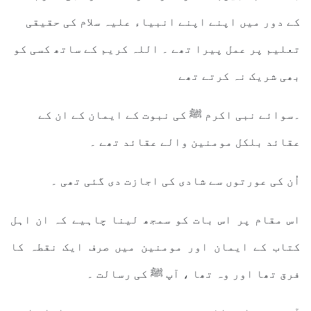
کے دور میں اپنے اپنے انبیاء علیہ سلام کی حقیقی
تعلیم پر عمل پیرا تھے ۔ اللہ کریم کے ساتھ کسی کو
بھی شریک نہ کرتے تھے
۔سوائے نبی اکرم ﷺ کی نبوت کے ایمان کے ان کے
عقائد بلکل مومنین والے عقائد تھے ۔
اُن کی عورتوں سے شادی کی اجازت دی گئی تھی ۔
اس مقام پر اس بات کو سمجھ لینا چاہیے کہ ان اہل
کتاب کے ایمان اور مومنین میں صرف ایک نقطہ کا
فرق تھا اور وہ تھا ، آپ ﷺ کی رسالت ۔