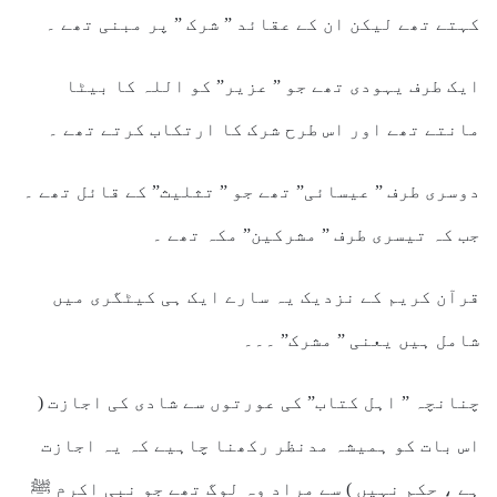
کہتے تھے لیکن ان کے عقائد ” شرک ” پر مبنی تھے ۔
ایک طرف یہودی تھے جو ” عزیر” کو اللہ کا بیٹا
مانتے تھے اور اس طرح شرک کا ارتکاب کرتے تھے ۔
دوسری طرف ” عیسائی” تھے جو ” تثلیث” کے قائل تھے ۔
جب کہ تیسری طرف ” مشرکین” مکہ تھے ۔
قرآن کریم کے نزدیک یہ سارے ایک ہی کیٹگری میں
شامل ہیں یعنی ” مشرک” ۔۔۔
چنانچہ ” اہل کتاب” کی عورتوں سے شادی کی اجازت (
اس بات کو ہمیشہ مدنظر رکھنا چاہیے کہ یہ اجازت
ہے ، حکم نہیں ) سے مراد وہ لوگ تھے جو نبی اکرم ﷺ