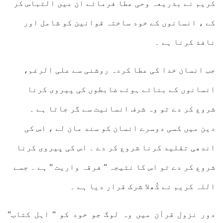
کریم نے بذریعہ وحی عطا فرمائے ان میں التباس کر
کے ، انسانوں کے خود ساختہ قوانین کو شامل اور
نافذ کرنا ہے ۔
جب انسان خدا کی عطا کردہ روشنی سے علی الرغم،
انسانوں کے بنائے ہوئے ضابطوں کی پیروی کرنا
شروع کر دے تو وہ شرف انسانیت سے گر جاتا ہے ۔
دین میں کسی دوسرے انسان کو سند مان لے ، اس کی
اندھی تقلید کرنا شروع کر دے ۔ اس کی پیروی کرنا
شروع کر دے تو اس کا نتیجہ ” فرقہ واریت ” ہے ۔ جسے
اللہ کریم نے کُھلا شرک قرار دیا ہے ۔
دور نزول قرآن میں وہ لوگ جو خود کو ” اہل کتاب”