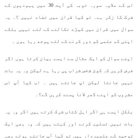
اس کے علاوہ سورہ توبہ کی آیت 30 میں یہودیوں کے
شرک کا زکر ہے۔ تو کیا قران میں تضاد نہیں ؟۔ یہ
سوال میں قران میں کیڑے نکالنے کے لئے نہیں بلکے
اپنی کم علمی کو دور کرنے کے لئے پوجھ رہا ہوں ۔
اپنے سوال کو ایک مثال سے ایسے بیان کرتا ہوں اگر
فرض کریں کہ کوئ شخص شراب پی رہا ہے لیکن وہ یہ بات
نہیں جانتا لیکن اپ جانتے ہیں ۔ اب کیا آپ اس
مشروب کو اپنے گھر لانا پسند کرہں گے؟۔
بلکل ایسے ہی اگر اہل کتاب شرک کرتے ہیں اگر وہ یہ
بات نہیں تسلیم کرنے اور کہتے ہیں کہ وہ بھی ایک
توحید کے علمبردار ہیں تو کیا آپ جانتے ہوئے بھی