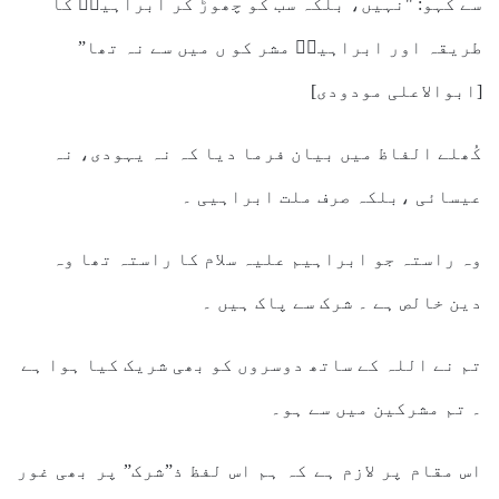
سے کہو: "نہیں، بلکہ سب کو چھوڑ کر ابراہیمؑ کا
طریقہ اور ابراہیمؑ مشر کو ں میں سے نہ تھا”
[ابوالاعلی مودودی]
کُھلے الفاظ میں بیان فرما دیا کہ نہ یہودی، نہ
عیسائی ،بلکہ صرف ملت ابراہیی ۔
وہ راستہ جو ابراہیم علیہ سلام کا راستہ تھا وہ
دین خالص ہے ۔ شرک سے پاک ہیں ۔
تم نے اللہ کے ساتھ دوسروں کو بھی شریک کیا ہوا ہے
۔ تم مشرکین میں سے ہو۔
اس مقام پر لازم ہے کہ ہم اس لفظ ذ”شرک” پر بھی غور