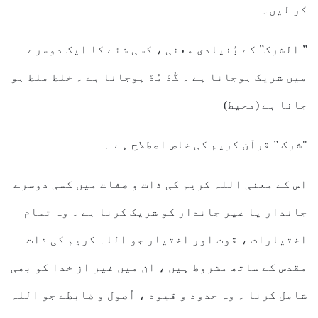
کر لیں۔
” الشرک” کے بُنیادی معنی ، کسی شئے کا ایک دوسرے
میں شریک ہوجانا ہے ۔ گُڈ مُڈ ہوجانا ہے ۔ خلط ملط ہو
جانا ہے (محیط)
"شرک ” قرآن کریم کی خاص اصطلاح ہے ۔
اس کے معنی اللہ کریم کی ذات و صفات میں کسی دوسرے
جاندار یا غیر جاندار کو شریک کرنا ہے ۔ وہ تمام
اختیارات ، قوت اور اختیار جو اللہ کریم کی ذات
مقدس کے ساتھ مشروط ہیں ، ان میں غیر از خدا کو بھی
شامل کرنا ۔ وہ حدود و قیود ، اُصول و ضابطے جو اللہ