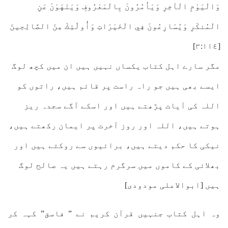
وَالْيَوْمِ الْآخِرِ وَيَأْمُرُونَ بِالْمَعْرُوفِ وَيَنْهَوْنَ عَنِ
الْمُنكَرِ وَيُسَارِعُونَ فِي الْخَيْرَاتِ وَأُولَٰئِكَ مِنَ الصَّالِحِينَ
[٣:١١٤]
مگر سارے اہل کتاب یکساں نہیں ہیں ان میں کچھ لوگ
ایسے بھی ہیں جو راہ راست پر قائم ہیں، راتوں کو
اللہ کی آیات پڑھتے ہیں اور اسکے آگے سجدہ ریز
ہوتے ہیں، اللہ اور روز آخرت پر ایمان رکھتے ہیں،
نیکی کا حکم دیتے ہیں، برائیوں سے روکتے ہیں اور
بھلائی کے کاموں میں سرگرم رہتے ہیں یہ صالح لوگ
ہیں [ابوالاعلی مودودی]
وہ اہل کتاب جنہیں قرآن کریم نے ” فاسق” کہہ کر