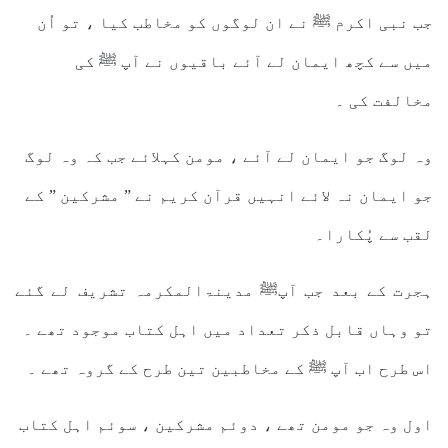
جب نبی اکرم ﷺ نے ان لوگوں کو مخاطب کیا ، تو اُن
میں سے کچھ ایمان لے آئے باقیوں نے آپ ﷺ کی
مخالفت کی ۔
وہ لوگ جو ایمان لے آئے ، مومن کہلائے جب کہ وہ لوگ
جو ایمان نہ لائے انہیں قرآن کریم نے ” مشرکین ” کے
لقب سے پُکارا۔
ہجرت کے بعد جب آپﷺ مدینۃالمکرمہ تشریف لے گئے
تو وہاں قابل ذکر تعداد میں اہل کتاب موجود تھے ۔
اس طرح اب آپ ﷺ کے مخاطبین تین طرح کے گروہ تھے ۔
اول وہ جو مومن تھے ، دوئم مشرکین ، سوئم اہل کتاب