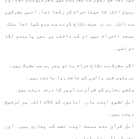
رسول اللہ کا جینا حرام کر رکھا تھا۔ انہی مشرکوں
سے اللہ نے نہ صرف نکاح کرنے سے منع کیا تھا بلکہ
مسجد الحرام میں ان کے داخلے پر بھی پابندی لگا
دی تھی۔
اگر مشرک سے نکاح حرام ہے تو پھر ہم سب مشرک ہیں۔
بریلوی قبر والوں کو جاجت روا مانتے ہیں۔
سلفی بخاری کو قرآن سے اوپر کا درجہ دیتے ہین۔
اہل تشیع اپنے بارہ اماموں کو کلام اللہ پر ترجیح
دیتے ہیں۔
اہل قرآن مجھ سمیت اپنے نفس کے پجاری ہیں۔ اور
نفس کو الٰہ بنا رکھا ہے