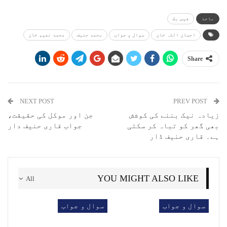
ماخذ
فیس بک
احسان اللہ خان
سوال و جواب
محمد حنیف
محمد نعیم خان
Share
NEXT POST
PREV POST
زیادہ نیک بننے کی کوشش
جن اور موکل کی حقیقت،
بھی گھر کو تباہ کر سکتی
جواب قاری حنیف دار
ہے۔ قاری حنیف ڈار
YOU MIGHT ALSO LIKE
All
سوال و جواب
سوال و جواب