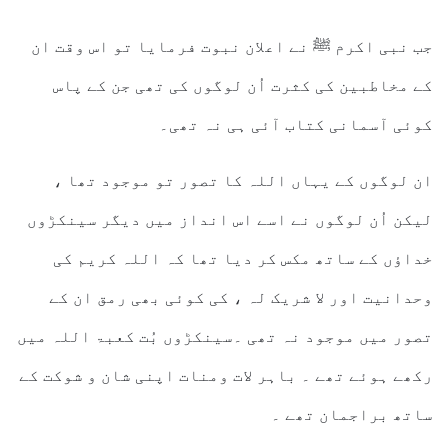
جب نبی اکرم ﷺ نے اعلان نبوت فرمایا تو اس وقت ان
کے مخاطبین کی کثرت اُن لوگوں کی تھی جن کے پاس
کوئی آسمانی کتاب آئی ہی نہ تھی۔
ان لوگوں کے یہاں اللہ کا تصور تو موجود تھا ،
لیکن اُن لوگوں نے اسے اس انداز میں دیگر سینکڑوں
خداؤں کے ساتھ مکس کر دیا تھا کہ اللہ کریم کی
وحدانیت اور لا شریک لہ ، کی کوئی بھی رمق ان کے
تصور میں موجود نہ تھی ۔سینکڑوں بُت کعبۃ اللہ میں
رکھے ہوئے تھے ۔ باہر لات ومنات اپنی شان و شوکت کے
ساتھ براجمان تھے ۔