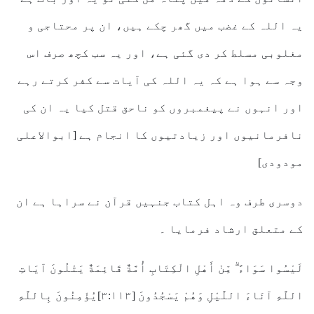
یہ اللہ کے غضب میں گھر چکے ہیں، ان پر محتاجی و
مغلوبی مسلط کر دی گئی ہے، اور یہ سب کچھ صرف اس
وجہ سے ہوا ہے کہ یہ اللہ کی آیات سے کفر کرتے رہے
اور انہوں نے پیغمبروں کو ناحق قتل کیا یہ ان کی
نافرمانیوں اور زیادتیوں کا انجام ہے [ابوالاعلی
مودودی]
دوسری طرف وہ اہل کتاب جنہیں قرآن نے سراہا ہے ان
کے متعلق ارشاد فرمایا ۔
لَيْسُوا سَوَاءً ۗ مِّنْ أَهْلِ الْكِتَابِ أُمَّةٌ قَائِمَةٌ يَتْلُونَ آيَاتِ
اللَّهِ آنَاءَ اللَّيْلِ وَهُمْ يَسْجُدُونَ [٣:١١٣]يُؤْمِنُونَ بِاللَّهِ