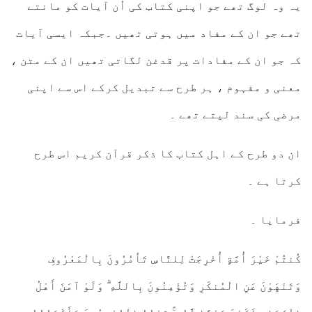
یہ وہ لوگ تھے جو اپنی کتاب کی اُن آیات کو مانتے
تھے جو ان کے مفاد میں ہوتی تھیں ۔جبکہ ایسی آیات
کہ جو ان کے مفادات پر قدغن لگاتی تھیں ان کے متن ،
معنی و مفہوم ، ہر طرح سے تبدیل کرکے اس سے اپنی
مرضی کی سند لیتے تھے ۔
ان دو طرح کے اہل کتاب کا ذکر قرآن کریم اس طرح
کرتا ہے ۔
فرمایا ۔
كُنتُمْ خَيْرَ أُمَّةٍ أُخْرِجَتْ لِلنَّاسِ تَأْمُرُونَ بِالْمَعْرُوفِ
وَتَنْهَوْنَ عَنِ الْمُنكَرِ وَتُؤْمِنُونَ بِاللَّهِ ۗ وَلَوْ آمَنَ أَهْلُ