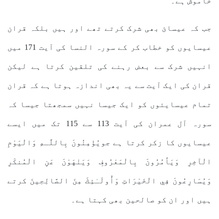
خاموش ہے۔
جب کہ عیسائ بھی شرک کرتے تھے اور ہیں بلکہ قران
عیسایوں کو خطاب کر کے سورہ النسا کی آیت 171 میں
انہیں شرک سے بعض رہنے کی تلقین کرتا ہے لیکن
قران کی ایک آیت سے یہ بھی اندازہ ہوتا ہے کہ قران
تمام عیسایئوں کو ایک جیسا نہیں سمجھتا جیسا کہ
سورہ آل عمران کی آیت 113 سے 115 تک میں ایسے
عیسایوں کا زکر کرتا ہے جويُؤْمِنُونَ بِاللَّـهِ وَالْيَوْمِ
الْآخِرِ وَيَأْمُرُونَ بِالْمَعْرُوفِ وَيَنْهَوْنَ عَنِ الْمُنكَرِ
وَيُسَارِعُونَ فِي الْخَيْرَاتِ وَأُولَـٰئِكَ مِنَ الصَّالِحِينَ کرتے
ہیں اور ان کو صالحین بھی کہتا ہے۔