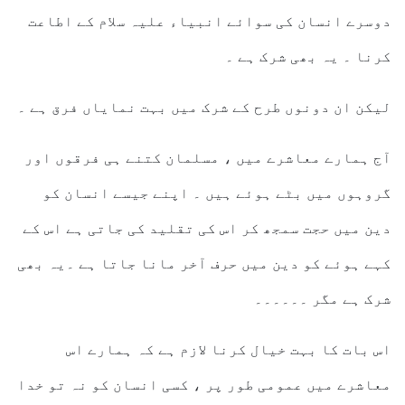
دوسرے انسان کی سوائے انبیاء علیہ سلام کے اطاعت
کرنا ۔ یہ بھی شرک ہے ۔
لیکن ان دونوں طرح کے شرک میں بہت نمایاں فرق ہے ۔
آج ہمارے معاشرے میں ، مسلمان کتنے ہی فرقوں اور
گروہوں میں بٹے ہوئے ہیں ۔ اپنے جیسے انسان کو
دین میں حجت سمجھ کر اس کی تقلید کی جاتی ہے اس کے
کہے ہوئے کو دین میں حرف آخر مانا جاتا ہے ۔یہ بھی
شرک ہے مگر ۔۔۔۔۔۔
اس بات کا بہت خیال کرنا لازم ہے کہ ہمارے اس
معاشرے میں عمومی طور پر ، کسی انسان کو نہ تو خدا