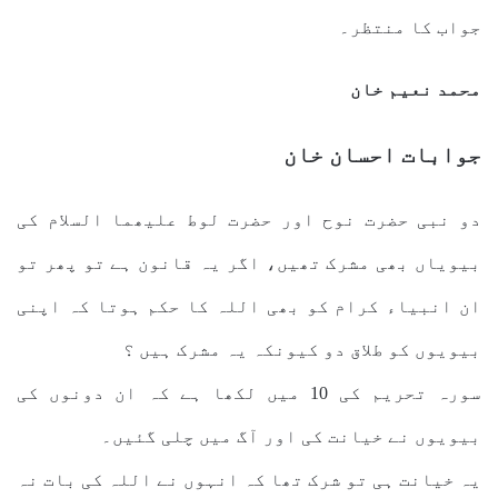
جواب کا منتظر۔
محمد نعیم خان
جوابات احسان خان
دو نبی حضرت نوح اور حضرت لوط علیھما السلام کی
بیویاں بھی مشرک تھیں، اگر یہ قانون ہے تو پھر تو
ان انبیاء کرام کو بھی اللہ کا حکم ہوتا کہ اپنی
بیویوں کو طلاق دو کیونکہ یہ مشرک ہیں ؟
سورہ تحریم کی 10 میں لکھا ہے کہ ان دونوں کی
بیویوں نے خیانت کی اور آگ میں چلی گئیں۔
یہ خیانت ہی تو شرک تھا کہ انہوں نے اللہ کی بات نہ