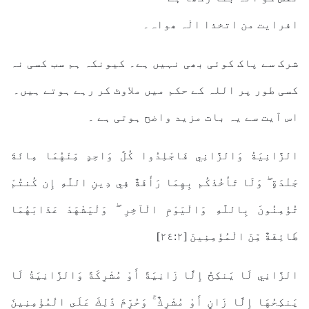
افرایت من اتخذا الٰہ ھواہ۔
شرک سے پاک کوئی بھی نہیں ہے۔ کیونکہ ہم سب کسی نہ
کسی طور پر اللہ کے حکم میں ملاوٹ کر رہے ہوتے ہیں۔
اس آیت سے یہ بات مزید واضح ہوتی ہے ۔
الزَّانِيَةُ وَالزَّانِي فَاجْلِدُوا كُلَّ وَاحِدٍ مِّنْهُمَا مِائَةَ
جَلْدَةٍ ۖ وَلَا تَأْخُذْكُم بِهِمَا رَأْفَةٌ فِي دِينِ اللَّهِ إِن كُنتُمْ
تُؤْمِنُونَ بِاللَّهِ وَالْيَوْمِ الْآخِرِ ۖ وَلْيَشْهَدْ عَذَابَهُمَا
طَائِفَةٌ مِّنَ الْمُؤْمِنِينَ [٢٤:٢]
الزَّانِي لَا يَنكِحُ إِلَّا زَانِيَةً أَوْ مُشْرِكَةً وَالزَّانِيَةُ لَا
يَنكِحُهَا إِلَّا زَانٍ أَوْ مُشْرِكٌ ۚ وَحُرِّمَ ذَٰلِكَ عَلَى الْمُؤْمِنِينَ