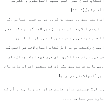
الْكِتَابِ لَكَانَ خَيْرًا لَّهُم ۚ مِّنْهُمُ الْمُؤْمِنُونَ وَأَكْثَرُهُمُ
الْفَاسِقُونَ [٣:١١٠]
اب دنیا میں وہ بہترین گروہ تم ہو جسے انسانوں کی
ہدایت و اصلاح کے لیے میدان میں لایا گیا ہے تم نیکی
کا حکم دیتے ہو، بدی سے روکتے ہو اور اللہ پر
ایمان رکھتے ہو یہ اہل کتاب ایمان لاتے تو انہی کے
حق میں بہتر تھا اگرچہ ان میں کچھ لوگ ایمان دار
بھی پائے جاتے ہیں مگر اِن کے بیشتر افراد نافرمان
ہیں [ابوالاعلی مودودی]
وہ لوگ جنہیں قرآن فاسق قرار دے رہا ہے ۔ اُن کے
بارے میں کہا کہ ۔۔۔۔