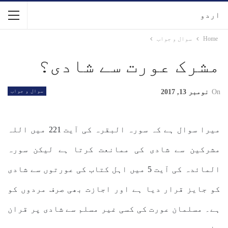
اردو
Home
سوال و جواب
مشرک عورت سے شادی؟
On
نومبر 13, 2017
سوال و جواب
میرا سوال ہے کہ سورہ البقرہ کی آیت 221 میں اللہ
مشرکین سے شادی کی ممانعت کرتا ہے لیکن سورہ
المائدہ کی آیت 5 میں اہل کتاب کی عورتوں سے شادی
کو جایز قرار دیا ہے اور اجازت بھی صرف مردوں کو
ہے۔ مسلمان عورت کی کسی غیر مسلم سے شادی پر قران