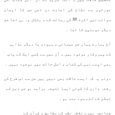
عورتوں سے نکاح کی اجازت دی تھی جن کا ایمان
سوائے نبی اکرم ﷺ کی رسالت کے ، بلکل وہ ہی تھا جو
دیگر مومنین کا تھا ۔
آج ہمارے یہاں جو عیسائی ، یہودی یا دیگر مذاہب
کے پیروکار موجود ہیں ، اُن میں سے کسی ایک کے پاس
بھی اپنے نبی کی کتاب ، اصل حالت میں موجود نہیں ۔
دوئم یہ کہ ایسے حالات بھی نہیں ہیں جن سے اس طرح کی
رشتہ داری کا کوئی ایسا نتیجہ برآمد ہو جو دین کے
تمکن کے لئے سود مند ہو ۔
چنانچہ میرے نقطہ نظر کے مطابق ، قرآن کے