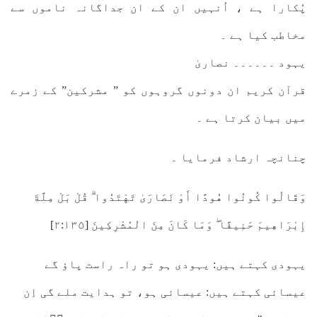
پُکارا ہے ، اُنہیں ان کے ان جداگانہ ناموں سے
مخاطب کیا ہے ۔
یہود ۔۔۔۔۔۔ نصاریٰ
قرآن کریم ان دونوں گروہوں کو ” مشرکین” کے زمرے
میں بیان کرتا ہے ۔
چنانچہ ارشاد فرمایا ۔
وَقَالُوا كُونُوا هُودًا أَوْ نَصَارَىٰ تَهْتَدُوا ۗ قُلْ بَلْ مِلَّةَ
إِبْرَاهِيمَ حَنِيفًا ۖ وَمَا كَانَ مِنَ الْمُشْرِكِينَ [٢:١٣٥]
یہودی کہتے ہیں: یہودی ہو تو راہ راست پاؤ گے
عیسائی کہتے ہیں: عیسائی ہو، تو ہدایت ملے گی اِن