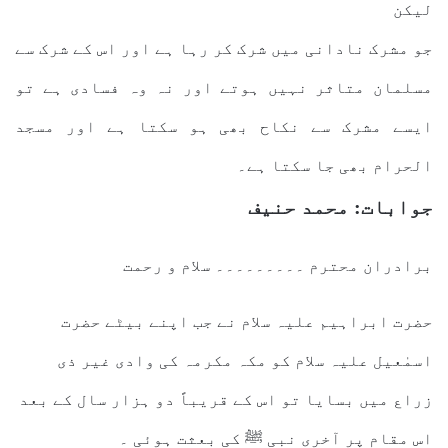
لیکن
جو مشرک نادانی میں شرک کر رہا ہے اور اس کے شرک سے
مسلمان متاثر نہیں ہوتے اور نہ وہ فسادی ہے تو
ایسے مشرک سے نکاح بھی ہو سکتا ہے اور مسجد
الحرام بھی جا سکتا ہے۔
جوابات: محمد حنیف
برادران محترم ۔۔۔۔۔۔۔۔۔ سلام و رحمت
حضرت ابراہیم علیہ سلام نے جب اپنے بیٹے حضرت
اسمٰعیل علیہ سلام کو مکہ مکرمہ کی وادی غیر ذی
زراع میں بسایا تو اس کے قریباً دو ہزار سال کے بعد
اس مقام پر آخری نبی ﷺ کی بعثت ہوئی ۔