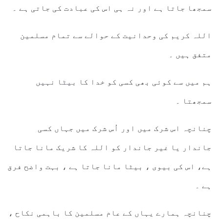
سمجھا جاتا ہے اور نہ ہی اس کی عبادت کی جاتی ہے ۔
اللہ کریم کی وحدانیت کے حوالے سے تمام مسلمین
متفق ہیں ۔
ہم میں سے کوئی بھی کسی کو خدا کا بیٹا نہیں
سمجھتا ۔
چنانچہ اس شرک میں اور اُس شرک میں جہاں کسی
جاندار یا غیر جاندار کو اللہ کا شریک مانا جاتا
ہے، اس کی بیوی ، بیٹا مانا جاتا ہے ، بہت واضح فرق
ہے ۔
چنانچہ ہمارے یہاں کے عام مسلمین کا باہمی نکاح ،