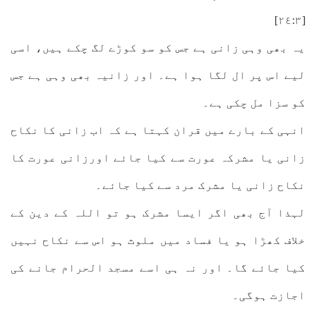
[٢٤:٣]
یہ بھی وہی زانی ہے جس کو سو کوڑے لگ چکے ہیں، اسی
لیے اس پر ال لگا ہوا ہے۔ اور زانیہ بھی وہی ہے جس
کو سزا مل چکی ہے۔
انہی کے بارے میں قران کہتا ہے کہ اب زانی کا نکاح
زانی یا مشرکہ عورت سے کیا جائے اورزانی عورت کا
نکاح زانی یا مشرک مرد سے کیا جائے۔
لہذا آج بھی اگر ایسا مشرک ہو تو اللہ کے دین کے
خلاف کھڑا ہو یا فساد میں ملوث ہو اس سے نکاح نہیں
کیا جائے گا۔ اور نہ ہی اسے مسجد الحرام جانے کی
اجازت ہوگی۔