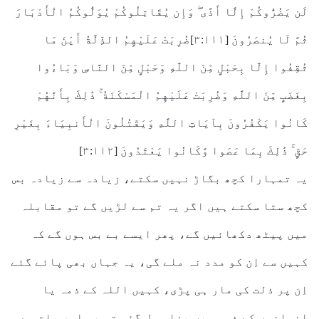
لَن يَضُرُّوكُمْ إِلَّا أَذًى ۖ وَإِن يُقَاتِلُوكُمْ يُوَلُّوكُمُ الْأَدْبَارَ
ثُمَّ لَا يُنصَرُونَ [٣:١١١]ضُرِبَتْ عَلَيْهِمُ الذِّلَّةُ أَيْنَ مَا
ثُقِفُوا إِلَّا بِحَبْلٍ مِّنَ اللَّهِ وَحَبْلٍ مِّنَ النَّاسِ وَبَاءُوا
بِغَضَبٍ مِّنَ اللَّهِ وَضُرِبَتْ عَلَيْهِمُ الْمَسْكَنَةُ ۚ ذَٰلِكَ بِأَنَّهُمْ
كَانُوا يَكْفُرُونَ بِآيَاتِ اللَّهِ وَيَقْتُلُونَ الْأَنبِيَاءَ بِغَيْرِ
حَقٍّ ۚ ذَٰلِكَ بِمَا عَصَوا وَّكَانُوا يَعْتَدُونَ [٣:١١٢]
یہ تمہارا کچھ بگاڑ نہیں سکتے، زیادہ سے زیادہ بس
کچھ ستا سکتے ہیں اگر یہ تم سے لڑیں گے تو مقابلہ
میں پیٹھ دکھائیں گے، پھر ایسے بے بس ہوں گے کہ
کہیں سے اِن کو مدد نہ ملے گی، یہ جہاں بھی پائے گئے
اِن پر ذلت کی مار ہی پڑی، کہیں اللہ کے ذمہ یا
انسانوں کے ذمہ میں پناہ مل گئی تو یہ اور بات ہے