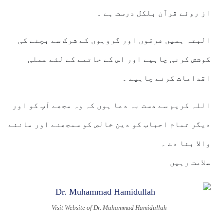
از روئے قرآن بلکل درست ہے ۔
البتہ ہمیں فرقوں اور گروہوں کے شرک سے بچنے کی
کوشش کرنی چاہیے اور اس کے خاتمے کے لئے عملی
اقدامات کرنے چاہیے ۔
اللہ کریم سے دست بہ دعا ہوں کہ وہ مجھے آپ کو اور
دیگر تمام احباب کو دین خالص کو سمجھنے اور ماننے
والا بنا دے ۔
سلامت رہیں
Visit Website of Dr. Muhammad Hamidullah