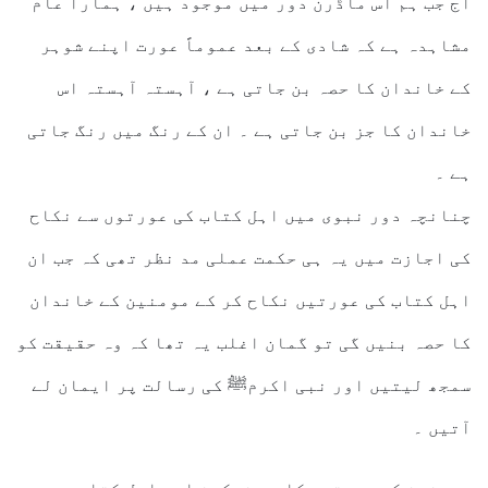
آج جب ہم اس ماڈرن دور میں موجود ہیں ، ہمارا عام
مشاہدہ ہے کہ شادی کے بعد عموماً عورت اپنے شوہر
کے خاندان کا حصہ بن جاتی ہے ، آہستہ آہستہ اس
خاندان کا جز بن جاتی ہے ۔ ان کے رنگ میں رنگ جاتی
ہے ۔
چنانچہ دور نبوی میں اہل کتاب کی عورتوں سے نکاح
کی اجازت میں یہ ہی حکمت عملی مد نظر تھی کہ جب ان
اہل کتاب کی عورتیں نکاح کر کے مومنین کے خاندان
کا حصہ بنیں گی تو گمان اغلب یہ تھا کہ وہ حقیقت کو
سمجھ لیتیں اور نبی اکرمﷺ کی رسالت پر ایمان لے
آتیں ۔